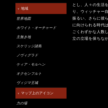
とし、人々の生活
地域
り、ウィッチャー
振るい、さらに彼
世界地図
に向けられる時代
ホワイト・オーチャード
ごくわずかな人数
主無き地
立の立場を保ちな
スケリッジ諸島
ノヴィグラド
ケィア・モルヘン
オクセンフルト
ヴィジマ王城
マップ上のアイコン
力の場