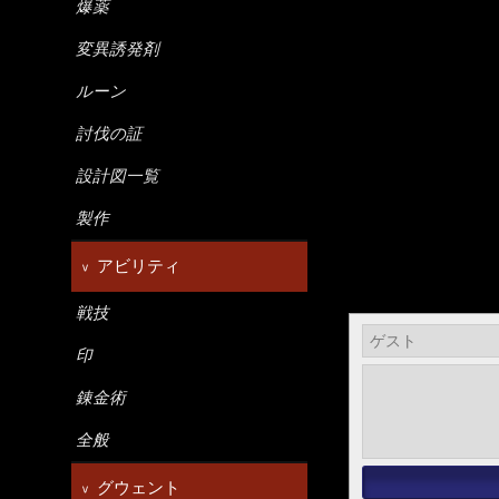
爆薬
変異誘発剤
ルーン
討伐の証
設計図一覧
製作
アビリティ
戦技
印
錬金術
全般
グウェント