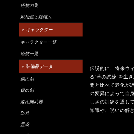
怪物の巣
鍛冶屋と鎧職人
キャラクター
キャラクター一覧
怪物一覧
装備品データ
伝説的に、将来ウ
る”草の試練”を生
鋼の剣
間と比べて老化が
銀の剣
の変異によって自
しさの訓練を通して
遠距離武器
知識や、呪いの解
防具
霊薬