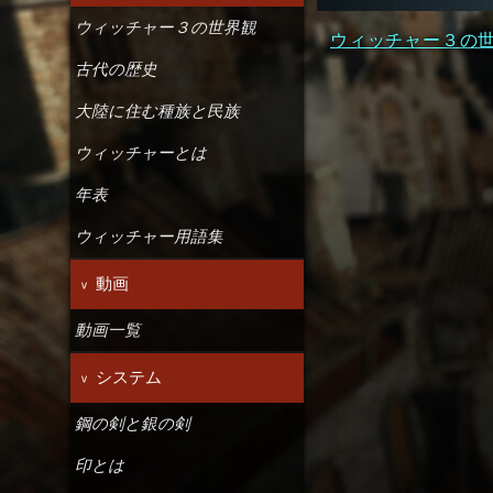
ウィッチャー３の世界観
ウィッチャー３の
古代の歴史
大陸に住む種族と民族
ウィッチャーとは
年表
ウィッチャー用語集
動画
動画一覧
システム
鋼の剣と銀の剣
印とは