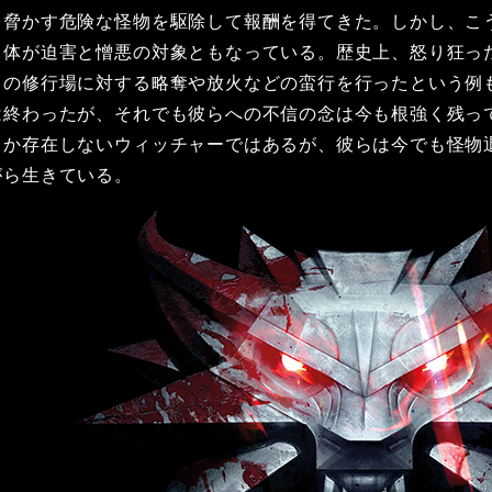
を脅かす危険な怪物を駆除して報酬を得てきた。しかし、こ
自体が迫害と憎悪の対象ともなっている。歴史上、怒り狂っ
らの修行場に対する略奪や放火などの蛮行を行ったという例
は終わったが、それでも彼らへの不信の念は今も根強く残っ
しか存在しないウィッチャーではあるが、彼らは今でも怪物
がら生きている。