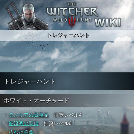
ウィッチャー3ワイルドハント wiki
トレジャーハント
トレジャーハント
ホワイト・オーチャード
・
テメリアの貴重品
推奨レベル4
・
蛇流派の装備
推奨レベル6
・
汚れた資金