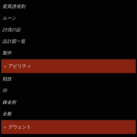
変異誘発剤
ルーン
討伐の証
設計図一覧
製作
アビリティ
戦技
印
錬金術
全般
グウェント