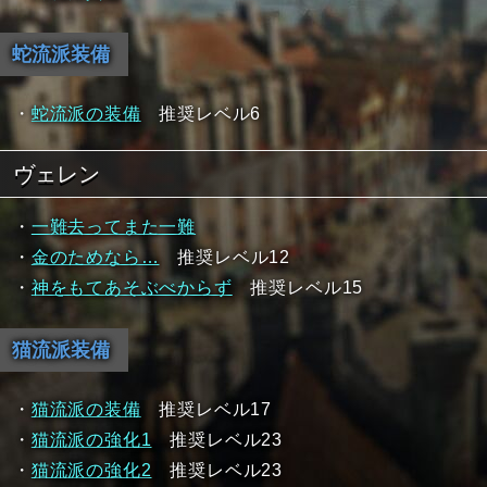
蛇流派装備
・
蛇流派の装備
推奨レベル6
ヴェレン
・
一難去ってまた一難
・
金のためなら…
推奨レベル12
・
神をもてあそぶべからず
推奨レベル15
猫流派装備
・
猫流派の装備
推奨レベル17
・
猫流派の強化1
推奨レベル23
・
猫流派の強化2
推奨レベル23