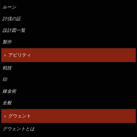
ルーン
討伐の証
設計図一覧
製作
アビリティ
戦技
印
錬金術
全般
グウェント
グウェントとは